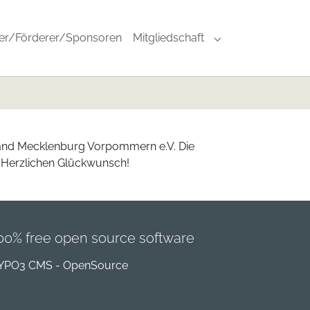
zer/Förderer/Sponsoren
Mitgliedschaft
nts"
"Sportarten"
Submenu for "Mitg
band Mecklenburg Vorpommern e.V. Die
. Herzlichen Glückwunsch!
00% free open source software
YPO3 CMS - OpenSource