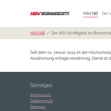
Skip to main content
Skip to page footer
HSV NB
Der 
You are here:
HSV NB
Der HSV ist Mitglied im Boxver
Seit dem 01. Januar 2024 ist der Hochschu
Abstimmung erfolgte einstimmig. Damit ist d
Sonstiges
Impressum
Datenschutz
Sitemap