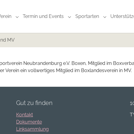
Verein
Termin und Events
Sportarten
Unterstüt
Submenu for "Der Verein"
Submenu for "Termin und Eve
Submenu for 
band MV
lsportverein Neubrandenburg e.V. Boxen, Mitglied im Boxver
er Verein ein vollwertiges Mitglied im Boxlandesverein in MV
Gut zu finden
1
Kontakt
T
Dokumente
Linksammlung