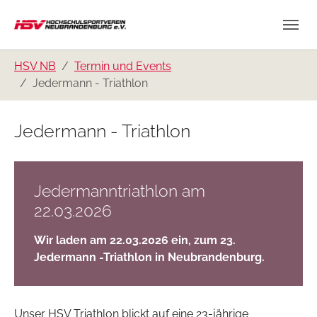
Skip to main content
Skip to page footer
You are here:
HSV NB
Termin und Events
Jedermann - Triathlon
Jedermann - Triathlon
Jedermanntriathlon am
22.03.2026
Wir laden am 22.03.2026 ein, zum 23.
Jedermann -Triathlon in Neubrandenburg.
Unser HSV Triathlon blickt auf eine 23-jährige